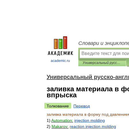
Словари и энциклоп
academic.ru
Универсальный русско-английский словарь
Универсальный русско-англ
заливка материала в 
впрыска
Толкование
Перевод
заливка
материала
в
форму
под
давление
1
)
Automation:
injection
molding
2
)
Makarov:
reaction
injection
molding