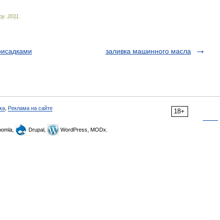
ру
.
2011
.
рисадками
заливка машинного масла
ка
,
Реклама на сайте
18+
omla,
Drupal,
WordPress, MODx.