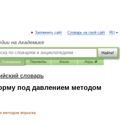
Запомнить сайт
Словарь на свой сайт
RU
едии на Академике
Найти!
Толкования
Переводы
Книги
Игры ⚽
ийский словарь
форму под давлением методом
м
методом
впрыска