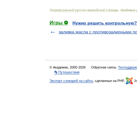
Универсальный
русско
-
английский
словарь
.
Академик
.
Игры ⚽
Нужно решить контрольную?
заливка масла с противозадирными п
© Академик, 2000-2026
Обратная связь:
Техподдерж
👣 Путешествия
Экспорт словарей на сайты
, сделанные на PHP,
Jo